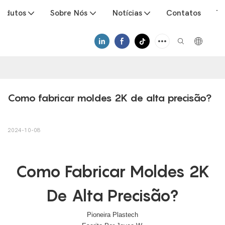
rodutos
Sobre Nós
Notícias
Contatos
Tr
Como fabricar moldes 2K de alta precisão?
2024-10-08
Como Fabricar Moldes 2K
De Alta Precisão?
Pioneira Plastech