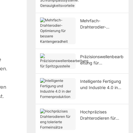
Schrumpfpasssystem
e:
Genauigkeitsvorteile
Mehrfach-
Drahterodier-
Optimierung für
bessere
Kantengeradheit
Präzisionswellenbearb
e
eitung für
sen.
Spritzgussteile
Intelligente Fertigung
ren
und Industrie 4.0 in
der Formenproduktion
t.
Hochpräzises
Drahterodieren für
eng tolerierte
Formeinsätze