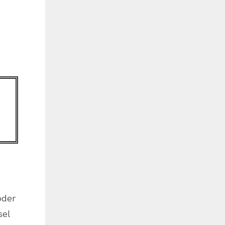
oder
sel