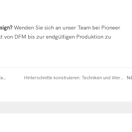
esign?
Wenden Sie sich an unser Team bei Pioneer
ekt von DFM bis zur endgültigen Produktion zu
Verständnis der Moldflow -Analyse: Ein Leitfaden für ein besseres Schimmeldesign
Hinterschnitte konstruieren: Techniken und Werkzeugüberlegungen
Nä