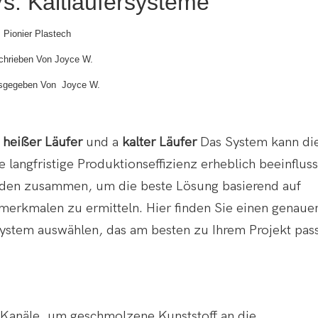
s. Kaltläufersysteme
Pionier Plastech
hrieben Von Joyce W.
sgegeben Von
Joyce W.
a
heißer Läufer
und a
kalter Läufer
Das System kann di
e langfristige Produktionseffizienz erheblich beeinflus
unden zusammen, um die beste Lösung basierend auf
merkmalen zu ermitteln. Hier finden Sie einen genaue
System auswählen, das am besten zu Ihrem Projekt pass
Kanäle, um geschmolzene Kunststoff an die