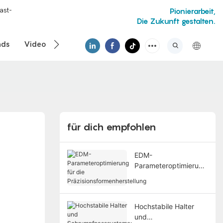
ast-
Pionierarbeit,
Die Zukunft gestalten.
ads
Video
für dich empfohlen
EDM-
Parameteroptimierung
für die
Präzisionsformenherst
ellung
Hochstabile Halter
und