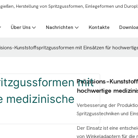
zgießen, Herstellung von Spritzgussformen, Einlegeformen und Duropl
Über Uns
Nachrichten
Kontakte
Downlo
isions-Kunststoffspritzgussformen mit Einsätzen für hochwertige
Präzisions-Kunststoff
hochwertige medizini
Verbesserung der Produktion 
Spritzgusstechniken und Ein
Der Einsatz ist eine entsch
von Winkeladaptern für die m