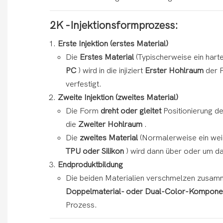
2K -Injektionsformprozess:
Erste Injektion (erstes Material)
Die
Erstes Material
(Typischerweise ein hart
PC
) wird in die injiziert
Erster Hohlraum
der 
verfestigt.
Zweite Injektion (zweites Material)
Die Form
dreht oder gleitet
Positionierung d
die
Zweiter Hohlraum
.
Die
zweites Material
(Normalerweise ein wei
TPU oder Silikon
) wird dann über oder um das
Endproduktbildung
Die beiden Materialien verschmelzen zusam
Doppelmaterial- oder Dual-Color-Kompon
Prozess.