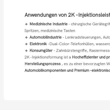
Anwendungen von 2K -Injektionsleis
🔹
Medizinische Industrie
- chirurgische Gerätegri
Spritzen, medizinische Tasten
🔹
Automobilindustrie
- Lenkradsteuerungen, Auto
🔹
Elektronik
-Dual-Color-Telefonhüllen, wasser
🔹
Konsumgüter
- Zahnbürstengriffe, Rasiermesse
2K -Injektionsformung ist a
Hocheffizienter und p
Herstellungsprozess
, es zu einer bevorzugten W
Automobilkomponenten und Premium -elektronis