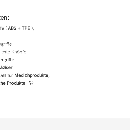
ten:
ffe (
ABS + TPE
),
griffe
dichte Knöpfe
rgriffe
räziser
ahl für
Medizinprodukte,
che Produkte
. 🚀