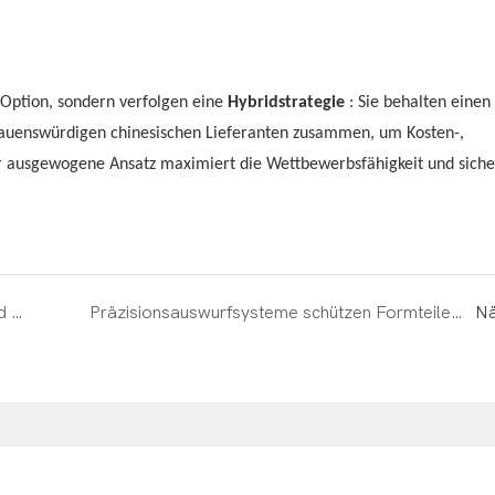
 Option, sondern verfolgen eine
Hybridstrategie
: Sie behalten einen 
trauenswürdigen chinesischen Lieferanten zusammen, um Kosten-,
ser ausgewogene Ansatz maximiert die Wettbewerbsfähigkeit und siche
Hochpräzises Formendesign für optische und transparente Komponenten
Präzisionsauswurfsysteme schützen Formteile vor Verformung
Nä