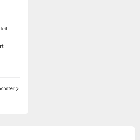
Teil
rt
chster