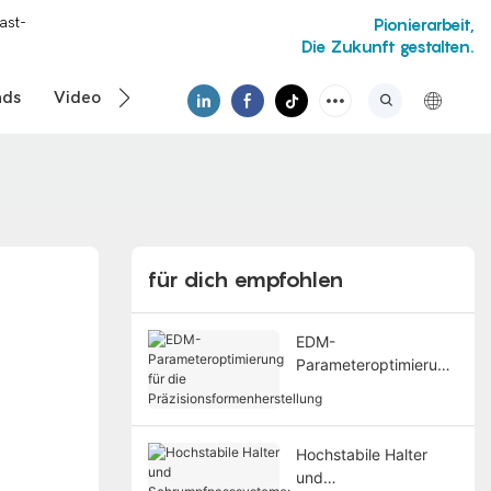
ast-
Pionierarbeit,
Die Zukunft gestalten.
ads
Video
für dich empfohlen
EDM-
Parameteroptimierung
für die
Präzisionsformenherst
ellung
Hochstabile Halter
und