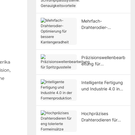
Schrumpfpasssystem
e:
Genauigkeitsvorteile
Mehrfach-
Drahterodier-
Optimierung für
bessere
Kantengeradheit
Präzisionswellenbearb
erika
eitung für
Spritzgussteile
ision,
che
Intelligente Fertigung
und Industrie 4.0 in
der Formenproduktion
Hochpräzises
Drahterodieren für
eng tolerierte
Formeinsätze