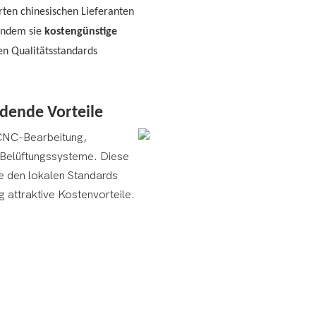
rten chinesischen Lieferanten
 indem sie
kostengünstige
en Qualitätsstandards
idende Vorteile
e CNC-Bearbeitung,
d Belüftungssysteme. Diese
ie den lokalen Standards
ig attraktive Kostenvorteile.