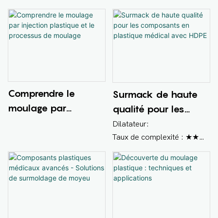
RTP2099ex noir
et durabilité
FR3010 naturel
Cavité : 1+1
Type de moulage :
surmoulage
Difficultés : haute précision
avec la largeur des dents ;
Comprendre le
Surmack de haute
des ébauches pouvant être
moulage par
qualité pour les
associées à d'autres
injection plastique et
composants en
Dilatateur:
pièces ; contrôle délicat du
le processus de
plastique médical
Taux de complexité : ★★★
verrouillage des gaz et des
Type de moulage :
moulage
avec HDPE
flashs
surmoulage avec lisseur
PEHD : Purell GA7760
Couleur blanche
Secteur : médical
Caractère : Les exigences