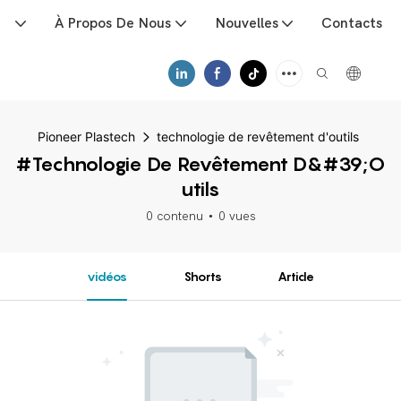
ts
À Propos De Nous
Nouvelles
Contacts
Pioneer Plastech
technologie de revêtement d'outils
#technologie De Revêtement D&#39;o
Utils
0 contenu
0 vues
vidéos
Shorts
Article