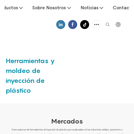
roductos
Sobre Nosotros
Noticias
Contacto
Herramientas y
moldeo de
inyección de
plástico
Mercados
Como empresa de herramientas de inyección de plástico personalizadas en las industrias médica, automotriz o