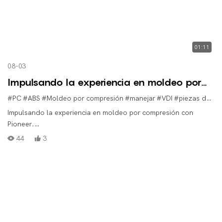
01:11
08-03
Impulsando la experiencia en moldeo por
compresión con Pioneer.
#PC
#ABS
#Moldeo por compresión
#manejar
#VDI
#piezas de plástico para automóviles
Impulsando la experiencia en moldeo por compresión con
Pioneer.
#PC/ABS
44
3
#Moldeo por compresión
#manejar
#VDI
#piezasdeplásticoparaautomoción
#piezasdeplásticomédicas
#piezasdeplásticoindustriales
#solucionesdemoldeodeplástico