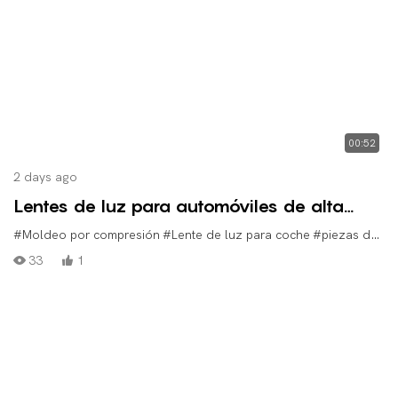
00:52
2 days ago
Lentes de luz para automóviles de alta
calidad, moldeadas con moldes de
#Moldeo por compresión
#Lente de luz para coche
#piezas de plástico para automóviles
compresión Pioneer.
33
1