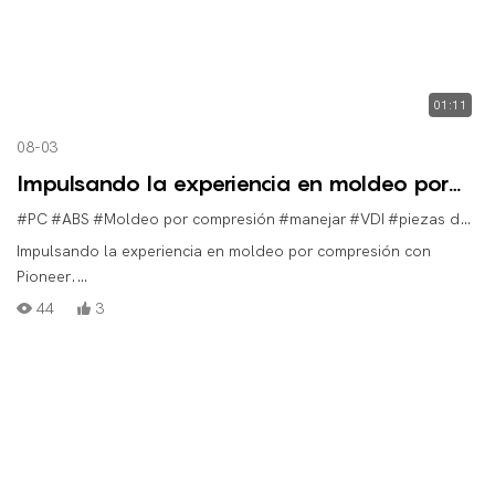
01:11
08-03
Impulsando la experiencia en moldeo por
compresión con Pioneer.
#PC
#ABS
#Moldeo por compresión
#manejar
#VDI
#piezas de plástico para automóviles
Impulsando la experiencia en moldeo por compresión con
Pioneer.
#PC/ABS
44
3
#Moldeo por compresión
#manejar
#VDI
#piezasdeplásticoparaautomoción
#piezasdeplásticomédicas
#piezasdeplásticoindustriales
#solucionesdemoldeodeplástico