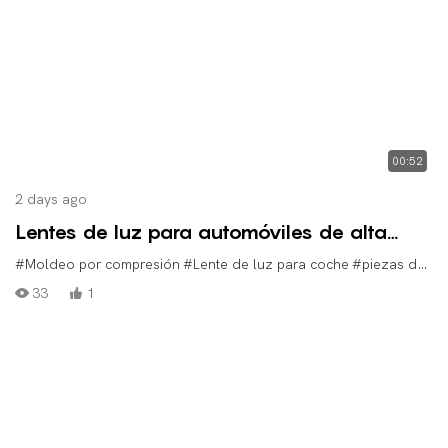
00:52
2 days ago
Lentes de luz para automóviles de alta
calidad, moldeadas con moldes de
#Moldeo por compresión
#Lente de luz para coche
#piezas de plástico para automóviles
compresión Pioneer.
33
1